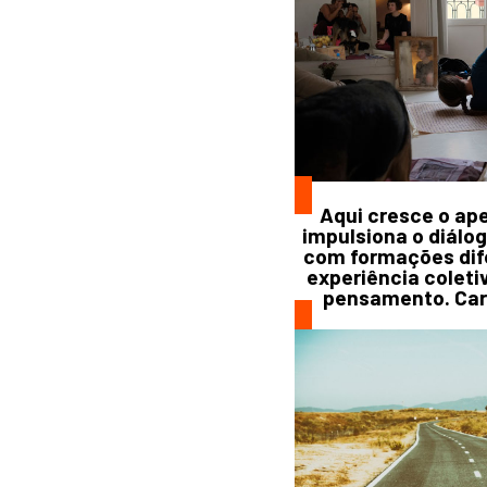
Aqui cresce o apet
impulsiona o diálo
com formações dife
experiência coletiv
pensamento. Caro