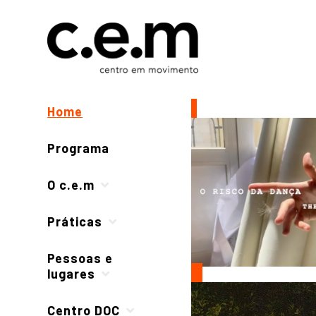
Home
Programa
O c.e.m
Práticas
Pessoas e
lugares
Centro DOC