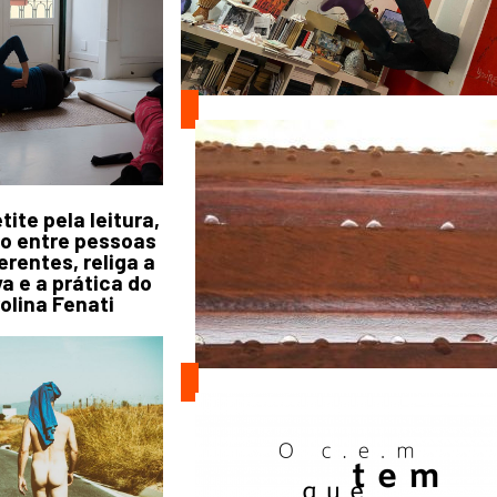
ite pela leitura,
go entre pessoas
rentes, religa a
a e a prática do
lina Fenati