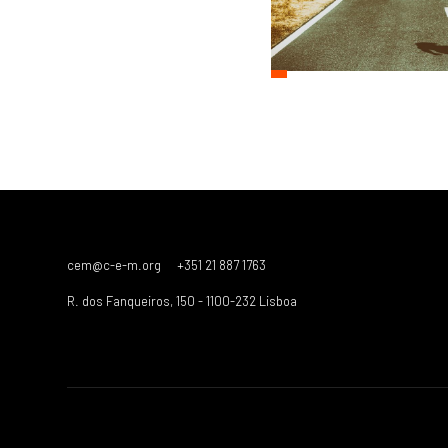
cem@c-e-m.org
+351 21 887 1763
R. dos Fanqueiros, 150 - 1100-232 Lisboa