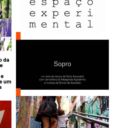
o da
se
 e
de um
a