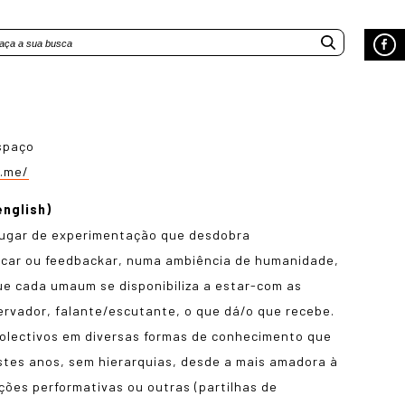
spaço
e.me/
english)
lugar de experimentação que desdobra
unicar ou feedbackar, numa ambiência de humanidade,
ue cada umaum se disponibiliza a estar-com as
rvador, falante/escutante, o que dá/o que recebe.
colectivos em diversas formas de conhecimento que
estes anos, sem hierarquias, desde a mais amadora à
ações performativas ou outras (partilhas de