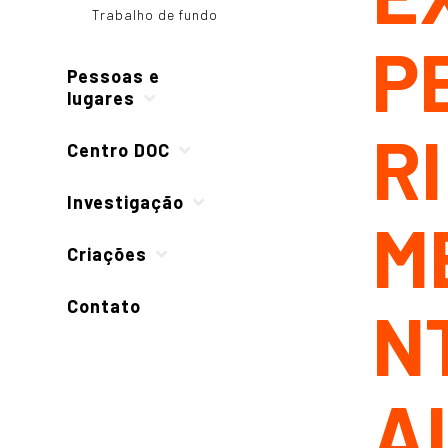
Trabalho de fundo
P
Pessoas e
lugares
RI
Centro DOC
Investigação
M
Criações
Contato
N
A