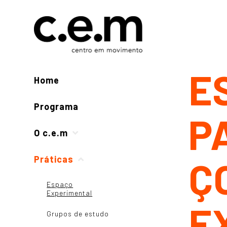
E
Home
Programa
P
O c.e.m
Práticas
Ç
Espaço
Experimental
E
Grupos de estudo