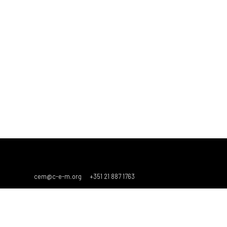
cem@c-e-m.org
+351 21 887 1763
R. dos Fanqueiros, 150 - 1100-232 Lisboa