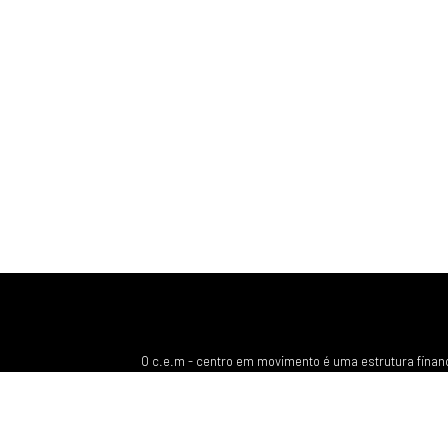
O c.e.m - centro em movimento é uma estrutura finan