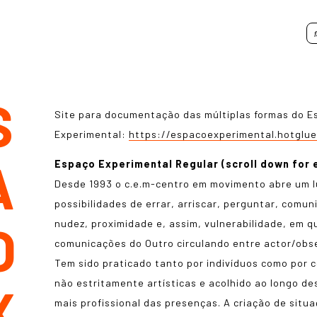
S
Site para documentação das múltiplas formas do E
Experimental:
https://espacoexperimental.hotglu
A
Espaço Experimental Regular (scroll down for 
Desde 1993 o c.e.m-centro em movimento abre um 
possibilidades de errar, arriscar, perguntar, com
O
nudez, proximidade e, assim, vulnerabilidade, em q
comunicações do Outro circulando entre actor/obse
Tem sido praticado tanto por indivíduos como por 
não estritamente artísticas e acolhido ao longo d
X
mais profissional das presenças. A criação de situ