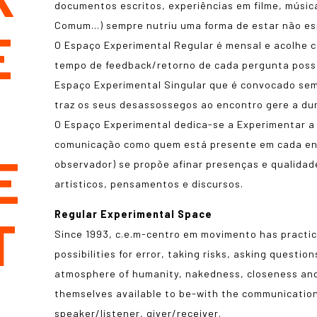
documentos escritos, experiências em filme, músi
Comum…) sempre nutriu uma forma de estar não es
E
O Espaço Experimental Regular é mensal e acolhe c
tempo de feedback/retorno de cada pergunta poss
Espaço Experimental Singular que é convocado sem
traz os seus desassossegos ao encontro gere a du
O Espaço Experimental dedica-se a Experimentar a
comunicação como quem está presente em cada en
E
observador) se propõe afinar presenças e qualida
artísticos, pensamentos e discursos.
Regular Experimental Space
T
Since 1993, c.e.m-centro em movimento has practic
possibilities for error, taking risks, asking questi
atmosphere of humanity, nakedness, closeness and,
L
themselves available to be-with the communication
speaker/listener, giver/receiver.