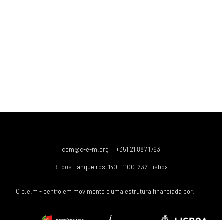
cem@c-e-m.org
+351 21 887 1763
R. dos Fanqueiros, 150 - 1100-232 Lisboa
O c.e.m - centro em movimento é uma estrutura financiada por: