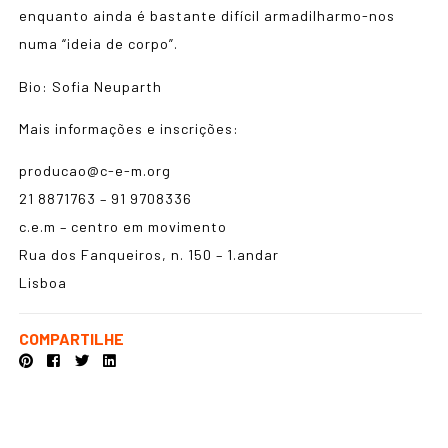
enquanto ainda é bastante difícil armadilharmo-nos
numa “ideia de corpo”.
Bio:
Sofia Neuparth
Mais informações e inscrições:
producao@c-e-m.org
21 8871763 – 91 9708336
c.e.m – centro em movimento
Rua dos Fanqueiros, n. 150 – 1.andar
Lisboa
COMPARTILHE