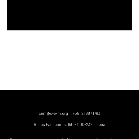
cem@c-e-m.org
+351 21 887 1763
R. dos Fanqueiros, 150 - 1100-232 Lisboa